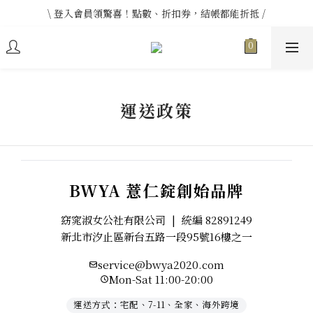
\ 登入會員領驚喜！點數、折扣券，結帳都能折抵 /
\ 登入會員領驚喜！點數、折扣券，結帳都能折抵 /
\ 單筆消費滿 $20000 送薏仁錠體驗包 (價值$890) /
\ 登入會員領驚喜！點數、折扣券，結帳都能折抵 /
運送政策
BWYA 薏仁錠創始品牌
窈窕淑女公社有限公司
|
統編 82891249
新北市汐止區新台五路一段95號16樓之一
service@bwya2020.com
Mon-Sat 11:00-20:00
運送方式：宅配、7-11、全家、海外跨境